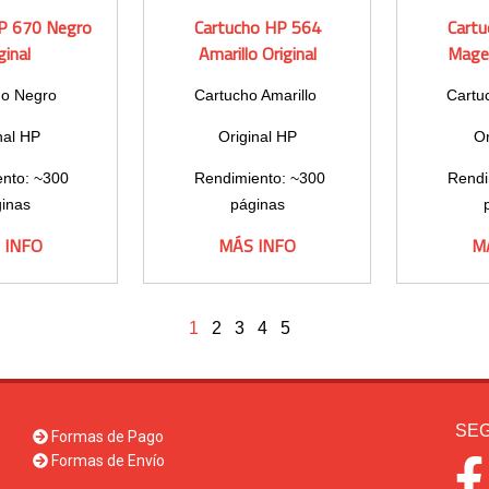
P 670 Negro
Cartucho HP 564
Cart
ginal
Amarillo Original
Magen
ho Negro
Cartucho Amarillo
Cartu
nal HP
Original HP
Or
nto: ~300
Rendimiento: ~300
Rendi
inas
páginas
 INFO
MÁS INFO
M
1
2
3
4
5
SEG
Formas de Pago
Formas de Envío