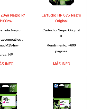
 204a Negro P/
Cartucho HP 675 Negro
180nw
Original
de tinta:Negro
Cartucho Negro Original
HP
ascompatiles ;
nw/M154nw
Rendimiento: ~600
páginas
arca; HP
ÁS INFO
MÁS INFO
delo 204a
miento;1100