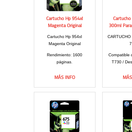
Cartucho Hp 954xl
Cartucho
Magenta Original
300ml Para
Cartucho Hp 954xl
CARTUCHO 
Magenta Original
7
Rendimiento: 1600
Compatible 
páginas.
T730 / Des
Contenido: 20,5ml.
Capacid
MÁS INFO
MÁS
Rango de 
ope
41 to