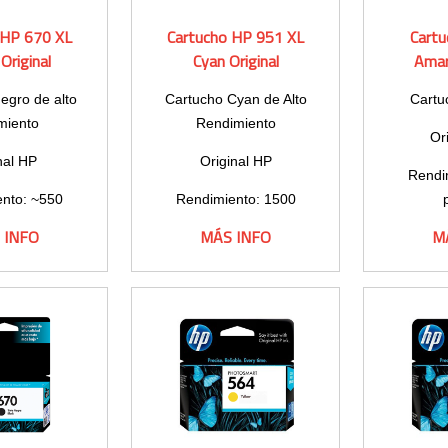
 HP 670 XL
Cartucho HP 951 XL
Cart
Original
Cyan Original
Amari
egro de alto
Cartucho Cyan de Alto
Cartu
miento
Rendimiento
Or
nal HP
Original HP
Rendi
nto: ~550
Rendimiento: 1500
inas
páginas
 INFO
MÁS INFO
M