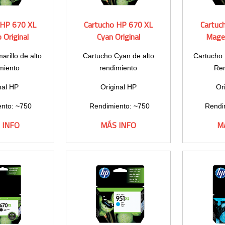
 HP 670 XL
Cartucho HP 670 XL
Cartuc
o Original
Cyan Original
Magen
arillo de alto
Cartucho Cyan de alto
Cartucho 
miento
rendimiento
Re
nal HP
Original HP
Or
nto: ~750
Rendimiento: ~750
Rendi
inas
páginas
p
 INFO
MÁS INFO
M