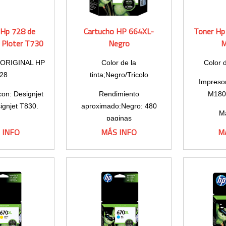
 Hp 728 de
Cartucho HP 664XL-
Toner Hp
 Ploter T730
Negro
M
ORIGINAL HP
Color de la
Color 
28
tinta;Negro/Tricolo
Impresor
con: Designjet
Rendimiento
M180
ignjet T830.
aproximado:Negro: 480
M
paginas
ad: 300ml
 INFO
MÁS INFO
M
Mo
Color: 330 paginas
temperatura
Rendi
rable
 104°F