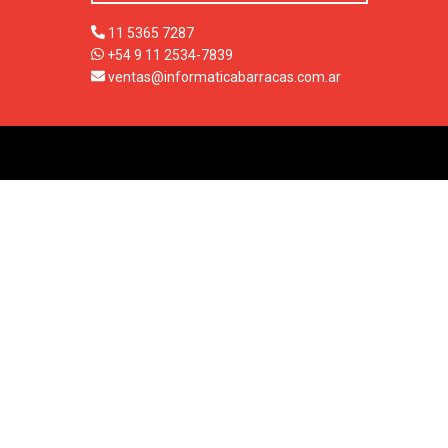
11 5365 7287
+54 9 11 2534-7839
ventas@informaticabarracas.com.ar