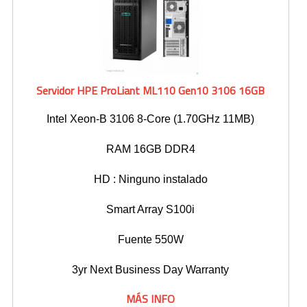
Impresoras Multifunción Tinta
Impresoras con Sistema Continuo
Servidor HPE ProLiant ML110 Gen10 3106 16GB
Impresora Láser Color
Impresora Láser Monocromatica
Intel Xeon-B 3106 8-Core (1.70GHz 11MB)
Impresora Multifunción Láser Color
RAM 16GB DDR4
Impresora Multifunción Láser Monocromatica
HD : Ninguno instalado
Impresoras Portátiles
Smart Array S100i
Plotters
Fuente 550W
3yr Next Business Day Warranty
INSUMOS DE IMPRESIÓN
MÁS INFO
Cartuchos de Hp