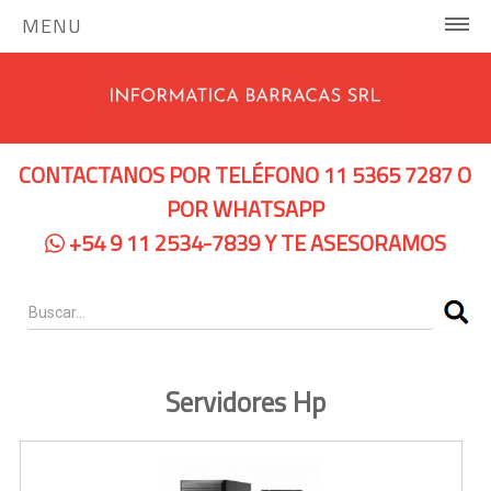
MENU
INICIO
COMPUTADORAS Y SERVIDORES
CONTACTANOS POR TELÉFONO 11 5365 7287 O
Notebooks Hp
POR WHATSAPP
+54 9 11 2534-7839 Y TE ASESORAMOS
Notebooks Dell
Servidores Hp
Pc Hp
Pc Lenovo
Servidores Hp
IMPRESORAS
Impresoras de Tinta