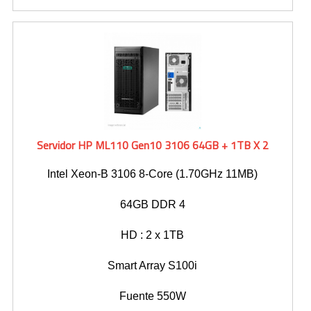
Toners Hp
NETWORKING
Switches
Wireless
Servidor HP ML110 Gen10 3106 64GB + 1TB X 2
CONTACTO
Intel Xeon-B 3106 8-Core (1.70GHz 11MB)
64GB DDR 4
HD : 2 x 1TB
Smart Array S100i
Fuente 550W