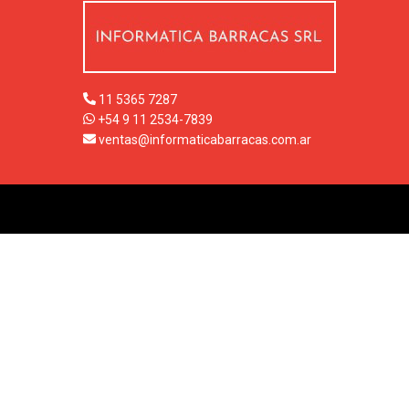
11 5365 7287
+54 9 11 2534-7839
ventas@informaticabarracas.com.ar