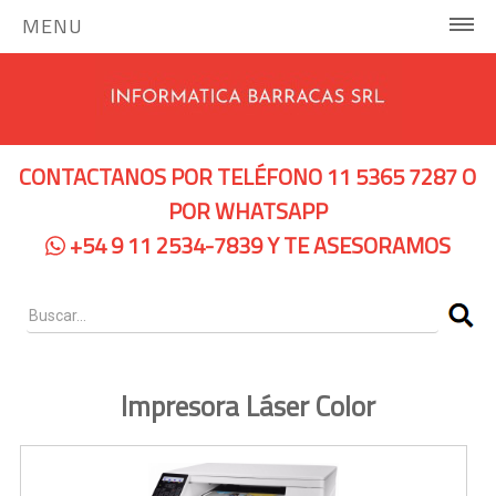
MENU
INICIO
COMPUTADORAS Y SERVIDORES
CONTACTANOS POR TELÉFONO 11 5365 7287 O
Notebooks Hp
POR WHATSAPP
+54 9 11 2534-7839 Y TE ASESORAMOS
Notebooks Dell
Servidores Hp
Pc Hp
Pc Lenovo
Impresora Láser Color
IMPRESORAS
Impresoras de Tinta