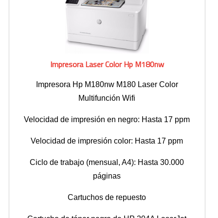
Impresoras Multifunción Tinta
Impresoras con Sistema Continuo
Impresora Laser Color Hp M180nw
Impresora Láser Color
Impresora Láser Monocromatica
Impresora Hp M180nw M180 Laser Color
Multifunción Wifi
Impresora Multifunción Láser Color
Velocidad de impresión en negro: Hasta 17 ppm
Impresora Multifunción Láser Monocromatica
Velocidad de impresión color: Hasta 17 ppm
Impresoras Portátiles
Ciclo de trabajo (mensual, A4): Hasta 30.000
Plotters
páginas
INSUMOS DE IMPRESIÓN
Cartuchos de repuesto
Cartuchos de Hp