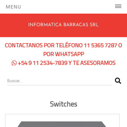
MENU
INICIO
COMPUTADORAS Y SERVIDORES
CONTACTANOS POR TELÉFONO 11 5365 7287 O
Notebooks Hp
POR WHATSAPP
+54 9 11 2534-7839 Y TE ASESORAMOS
Notebooks Dell
Servidores Hp
Pc Hp
Pc Lenovo
Switches
IMPRESORAS
Impresoras de Tinta