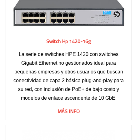
Impresoras Multifunción Tinta
Impresoras con Sistema Continuo
Switch Hp 1420-16g
Impresora Láser Color
Impresora Láser Monocromatica
La serie de switches HPE 1420 con switches
Gigabit Ethernet no gestionados ideal para
Impresora Multifunción Láser Color
pequeñas empresas y otros usuarios que buscan
conectividad de capa 2 básica plug-and-play para
Impresora Multifunción Láser Monocromatica
su red, con inclusión de PoE+ de bajo costo y
Impresoras Portátiles
modelos de enlace ascendente de 10 GbE.
Plotters
MÁS INFO
INSUMOS DE IMPRESIÓN
Cartuchos de Hp