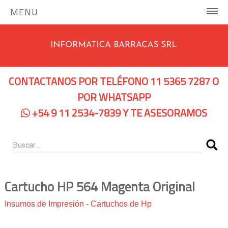
MENU
INICIO
COMPUTADORAS Y SERVIDORES
CONTACTANOS POR TELÉFONO 11 5365 7287 O
Notebooks Hp
POR WHATSAPP
+54 9 11 2534-7839 Y TE ASESORAMOS
Notebooks Dell
Servidores Hp
Pc Hp
Pc Lenovo
Cartucho HP 564 Magenta Original
IMPRESORAS
Insumos de Impresión
-
Cartuchos de Hp
Impresoras de Tinta