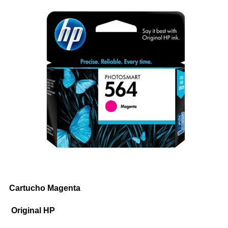
Impresoras Multifunción Tinta
Impresoras con Sistema Continuo
Impresora Láser Color
Impresora Láser Monocromatica
Impresora Multifunción Láser Color
Impresora Multifunción Láser Monocromatica
Impresoras Portátiles
Plotters
Cartucho Magenta
INSUMOS DE IMPRESIÓN
Original HP
Cartuchos de Hp