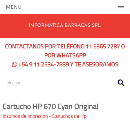
MENU
INICIO
COMPUTADORAS Y SERVIDORES
CONTACTANOS POR TELÉFONO 11 5365 7287 O
Notebooks Hp
POR WHATSAPP
+54 9 11 2534-7839 Y TE ASESORAMOS
Notebooks Dell
Servidores Hp
Pc Hp
Pc Lenovo
Cartucho HP 670 Cyan Original
IMPRESORAS
Insumos de Impresión
-
Cartuchos de Hp
Impresoras de Tinta