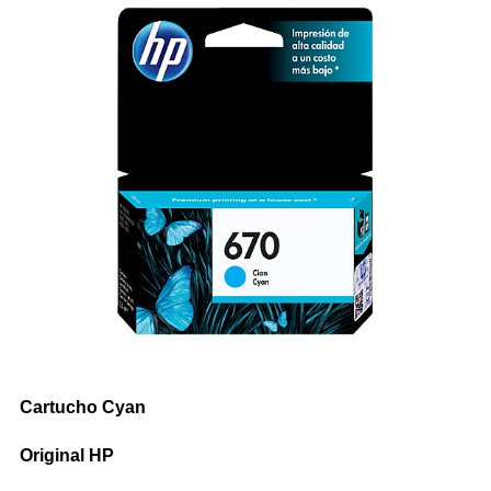
Impresoras Multifunción Tinta
Impresoras con Sistema Continuo
Impresora Láser Color
Impresora Láser Monocromatica
Impresora Multifunción Láser Color
Impresora Multifunción Láser Monocromatica
Impresoras Portátiles
Plotters
Cartucho Cyan
INSUMOS DE IMPRESIÓN
Original HP
Cartuchos de Hp