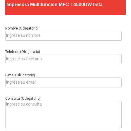
Impresora Multifuncion MFC-T4500DW tinta
Impresoras Multifunción Tinta
Impresoras con Sistema Continuo
Nombre (Obligatorio)
Impresora Láser Color
Impresora Láser Monocromatica
Teléfono (Obligatorio)
Impresora Multifunción Láser Color
E-mai (Obligatorio)
Impresora Multifunción Láser Monocromatica
Impresoras Portátiles
Consulta (Obligatorio)
Plotters
INSUMOS DE IMPRESIÓN
Cartuchos de Hp