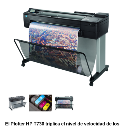
Impresoras Multifunción Tinta
Impresoras con Sistema Continuo
Impresora Láser Color
Impresora Láser Monocromatica
Impresora Multifunción Láser Color
Impresora Multifunción Láser Monocromatica
Impresoras Portátiles
Plotters
INSUMOS DE IMPRESIÓN
El
Plotter HP T730
triplica el nivel de velocidad de los
Cartuchos de Hp