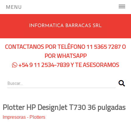
MENU
INICIO
COMPUTADORAS Y SERVIDORES
CONTACTANOS POR TELÉFONO 11 5365 7287 O
Notebooks Hp
POR WHATSAPP
+54 9 11 2534-7839 Y TE ASESORAMOS
Notebooks Dell
Servidores Hp
Pc Hp
Pc Lenovo
Plotter HP DesignJet T730 36 pulgadas
IMPRESORAS
Impresoras
-
Plotters
Impresoras de Tinta