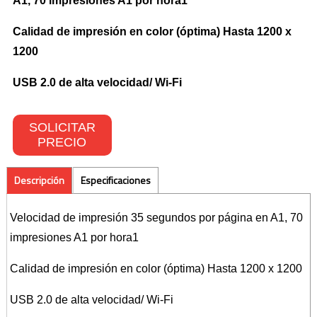
A1, 70 impresiones A1 por hora1
Toners Hp
Calidad de impresión en color (óptima) Hasta 1200 x
1200
NETWORKING
USB 2.0 de alta velocidad/ Wi-Fi
Switches
SOLICITAR
Wireless
PRECIO
CONTACTO
Descripción
Especificaciones
Velocidad de impresión 35 segundos por página en A1, 70
impresiones A1 por hora1
Calidad de impresión en color (óptima) Hasta 1200 x 1200
USB 2.0 de alta velocidad/ Wi-Fi