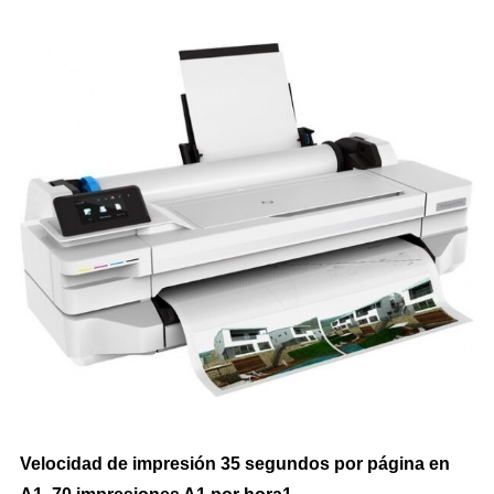
Impresoras Multifunción Tinta
Impresoras con Sistema Continuo
Impresora Láser Color
Impresora Láser Monocromatica
Impresora Multifunción Láser Color
Impresora Multifunción Láser Monocromatica
Impresoras Portátiles
Plotters
INSUMOS DE IMPRESIÓN
Velocidad de impresión 35 segundos por página en
Cartuchos de Hp