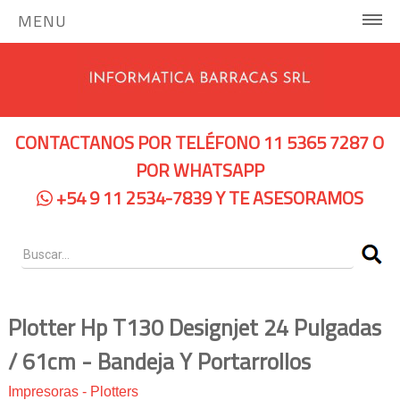
MENU
INICIO
COMPUTADORAS Y SERVIDORES
CONTACTANOS POR TELÉFONO 11 5365 7287 O
Notebooks Hp
POR WHATSAPP
+54 9 11 2534-7839 Y TE ASESORAMOS
Notebooks Dell
Servidores Hp
Pc Hp
Pc Lenovo
Plotter Hp T130 Designjet 24 Pulgadas
/ 61cm - Bandeja Y Portarrollos
IMPRESORAS
Impresoras
-
Plotters
Impresoras de Tinta