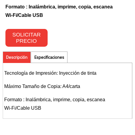
Formato : Inalámbrica, imprime, copia, escanea
Toners Hp
Wi-Fi/
Cable USB
NETWORKING
SOLICITAR
PRECIO
Switches
Wireless
Descripción
Especificaciones
CONTACTO
Tecnología de Impresión: Inyección de tinta
Máximo Tamaño de Copia: A4/carta
Formato : Inalámbrica, imprime, copia, escanea
Wi-Fi/
Cable USB