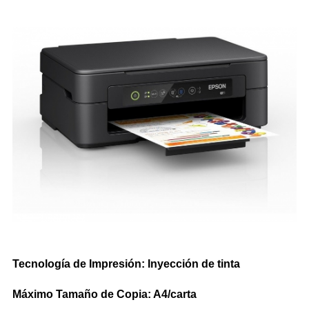
Impresoras Multifunción Tinta
Impresoras con Sistema Continuo
Impresora Láser Color
Impresora Láser Monocromatica
Impresora Multifunción Láser Color
Impresora Multifunción Láser Monocromatica
Impresoras Portátiles
Plotters
Tecnología de Impresión: Inyección de tinta
INSUMOS DE IMPRESIÓN
Máximo Tamaño de Copia: A4/carta
Cartuchos de Hp