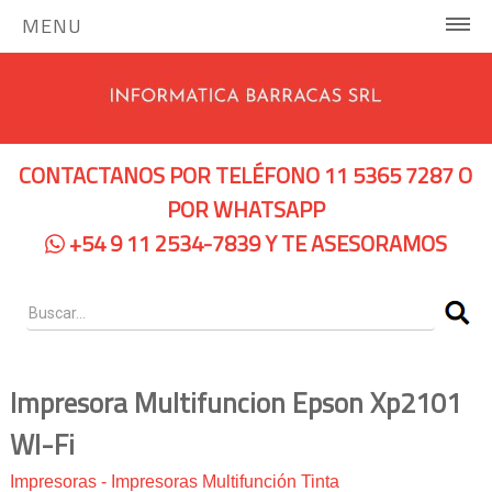
MENU
INICIO
COMPUTADORAS Y SERVIDORES
CONTACTANOS POR TELÉFONO 11 5365 7287 O
Notebooks Hp
POR WHATSAPP
+54 9 11 2534-7839 Y TE ASESORAMOS
Notebooks Dell
Servidores Hp
Pc Hp
Pc Lenovo
Impresora Multifuncion Epson Xp2101
WI-Fi
IMPRESORAS
Impresoras
-
Impresoras Multifunción Tinta
Impresoras de Tinta