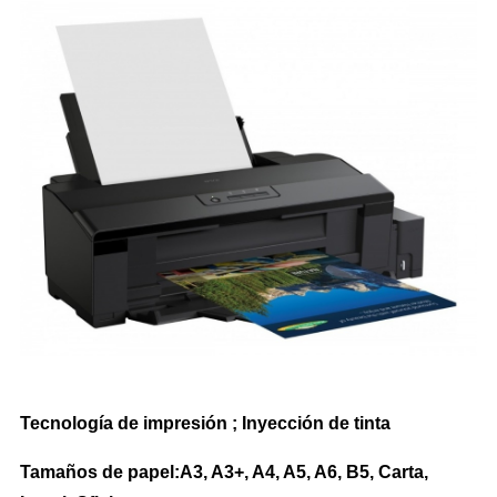
Impresoras Multifunción Tinta
Impresoras con Sistema Continuo
Impresora Láser Color
Impresora Láser Monocromatica
Impresora Multifunción Láser Color
Impresora Multifunción Láser Monocromatica
Impresoras Portátiles
Plotters
Tecnología de impresión ; Inyección de tinta
INSUMOS DE IMPRESIÓN
Tamaños de papel:A3, A3+, A4, A5, A6, B5, Carta,
Cartuchos de Hp