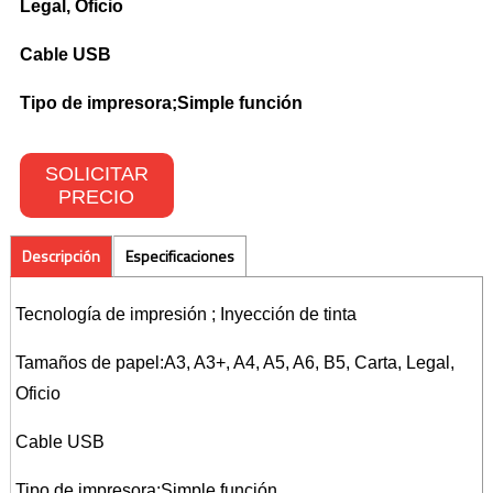
Legal, Oficio
Toners Hp
Cable USB
NETWORKING
Tipo de impresora;Simple función
Switches
SOLICITAR
PRECIO
Wireless
CONTACTO
Descripción
Especificaciones
Tecnología de impresión ; Inyección de tinta
Tamaños de papel:A3, A3+, A4, A5, A6, B5, Carta, Legal,
Oficio
Cable USB
Tipo de impresora;Simple función