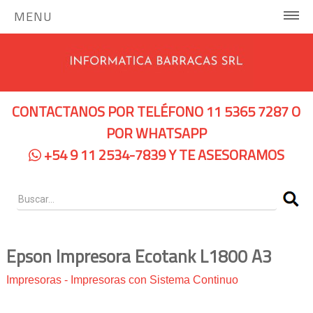
MENU
INICIO
COMPUTADORAS Y SERVIDORES
CONTACTANOS POR TELÉFONO 11 5365 7287 O
Notebooks Hp
POR WHATSAPP
+54 9 11 2534-7839 Y TE ASESORAMOS
Notebooks Dell
Servidores Hp
Pc Hp
Pc Lenovo
Epson Impresora Ecotank L1800 A3
IMPRESORAS
Impresoras
-
Impresoras con Sistema Continuo
Impresoras de Tinta