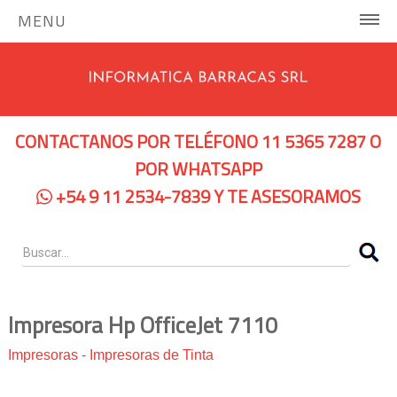
MENU
INICIO
COMPUTADORAS Y SERVIDORES
CONTACTANOS POR TELÉFONO 11 5365 7287 O
Notebooks Hp
POR WHATSAPP
+54 9 11 2534-7839 Y TE ASESORAMOS
Notebooks Dell
Servidores Hp
Pc Hp
Pc Lenovo
Impresora Hp OfficeJet 7110
IMPRESORAS
Impresoras
-
Impresoras de Tinta
Impresoras de Tinta