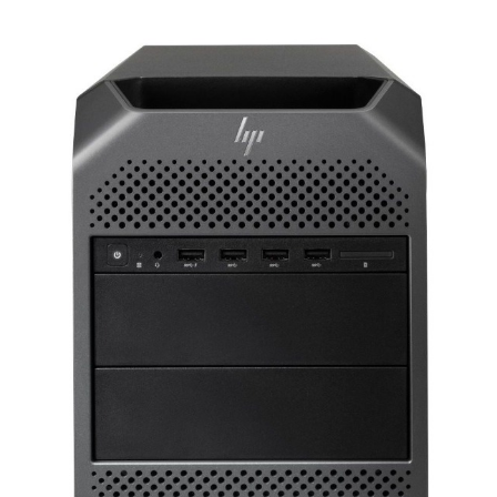
Impresoras Multifunción Tinta
Impresoras con Sistema Continuo
Impresora Láser Color
Impresora Láser Monocromatica
Impresora Multifunción Láser Color
Impresora Multifunción Láser Monocromatica
Impresoras Portátiles
Plotters
INSUMOS DE IMPRESIÓN
Cartuchos de Hp