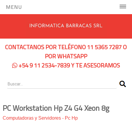
MENU
INICIO
COMPUTADORAS Y SERVIDORES
CONTACTANOS POR TELÉFONO 11 5365 7287 O
Notebooks Hp
POR WHATSAPP
+54 9 11 2534-7839 Y TE ASESORAMOS
Notebooks Dell
Servidores Hp
Pc Hp
Pc Lenovo
PC Workstation Hp Z4 G4 Xeon 8g
IMPRESORAS
Computadoras y Servidores
-
Pc Hp
Impresoras de Tinta